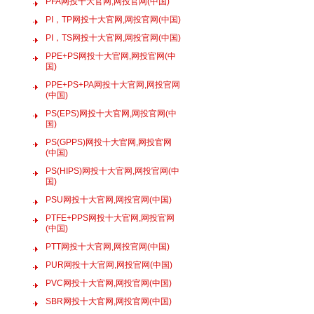
PFA网投十大官网,网投官网(中国)
PI，TP网投十大官网,网投官网(中国)
PI，TS网投十大官网,网投官网(中国)
PPE+PS网投十大官网,网投官网(中
国)
PPE+PS+PA网投十大官网,网投官网
(中国)
PS(EPS)网投十大官网,网投官网(中
国)
PS(GPPS)网投十大官网,网投官网
(中国)
PS(HIPS)网投十大官网,网投官网(中
国)
PSU网投十大官网,网投官网(中国)
PTFE+PPS网投十大官网,网投官网
(中国)
PTT网投十大官网,网投官网(中国)
PUR网投十大官网,网投官网(中国)
PVC网投十大官网,网投官网(中国)
SBR网投十大官网,网投官网(中国)