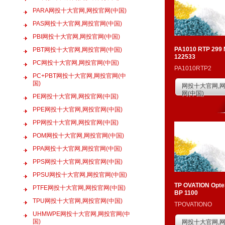
PARA网投十大官网,网投官网(中国)
PAS网投十大官网,网投官网(中国)
PBI网投十大官网,网投官网(中国)
PA1010 RTP 299 
PBT网投十大官网,网投官网(中国)
122533
PC网投十大官网,网投官网(中国)
PA1010RTP2
PC+PBT网投十大官网,网投官网(中
国)
网投十大官网,
网(中国)
PE网投十大官网,网投官网(中国)
PPE网投十大官网,网投官网(中国)
PP网投十大官网,网投官网(中国)
POM网投十大官网,网投官网(中国)
PPA网投十大官网,网投官网(中国)
PPS网投十大官网,网投官网(中国)
PPSU网投十大官网,网投官网(中国)
TP OVATION Opt
PTFE网投十大官网,网投官网(中国)
BP 1100
TPU网投十大官网,网投官网(中国)
TPOVATIONO
UHMWPE网投十大官网,网投官网(中
国)
网投十大官网,